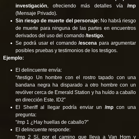
investigación
, ofreciendo más detalles vía
/mp
(Mensaje Privado).
Sin riesgo de muerte del personaje:
No habrá riesgo
de muerte para ninguna de las partes en encuentros
derivados del uso del comando
/testigo
.
Se podrá usar el comando
/escena
para argumentar
posibles pruebas y testimonios de los testigos.
Ejemplo:
El delincuente envía:
“/testigo Un hombre con el rostro tapado con una
bandana negra ha disparado a otro hombre con un
revólver cerca de Emerald Station y ha huído a caballo
en dirección Este. ID2”
El Sheriff al llegar podría enviar un
/mp
con una
pregunta:
“/mp 1 ¿Hay huellas de caballo?”
El delincuente responde:
“/mp 2 Sí, por el camino que lleva a Van Horn y